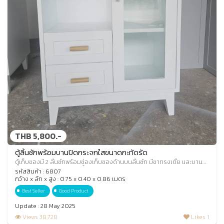
THB 5,800.-
ตู้ลิ้นชักพร้อมบานปิดกระจกใสขนาดกะทัดรัด
ตู้เก็บของมี 2 ลิ้นชักพร้อมช่องเก็บของด้านบนลิ้นชัก มีขาทรงเตี้ย และบาน
ประตูปิดกระจกใสด้านในมีชั้น ส
รหัสสินค้า : 6807
กว้าง x ลึก x สูง : 0.75 x 0.40 x 0.86 เมตร
Best Seller
Good Product
Update : 28 May 2025
Views 38,728
Likes 1