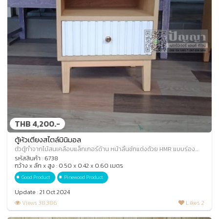
THB 4,200.-
ตู้หัวเตียงสไตล์มินิมอล
ตัวตู้ทำจากไม้สนเคลือบแล็กเกอร์ด้าน หน้าลิ้นชักแต่งด้วย HMR แบบร่อง
ใหญ่ พ่นสีขาวอุตสาหกรรม มือจับกลม
รหัสสินค้า : 6738
กว้าง x ลึก x สูง : 0.50 x 0.42 x 0.60 เมตร
Good Product
Pinewood Product
Update : 21 Oct 2024
Views 38,386
Likes 2