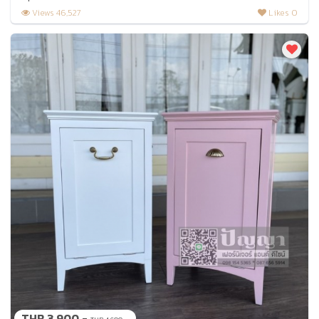
Views 46,527
Likes 0
THB 3,900.-
.-