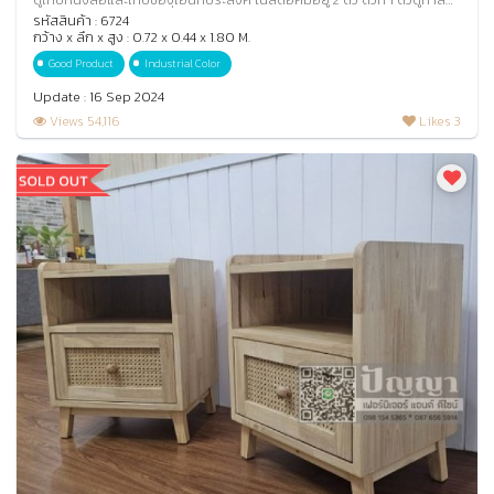
ขาวพ่นอุตสาหกรรม ตัวที่ 2
รหัสสินค้า : 6724
กว้าง x ลึก x สูง : 0.72 x 0.44 x 1.80 M.
Good Product
Industrial Color
Update : 16 Sep 2024
Views 54,116
Likes 3