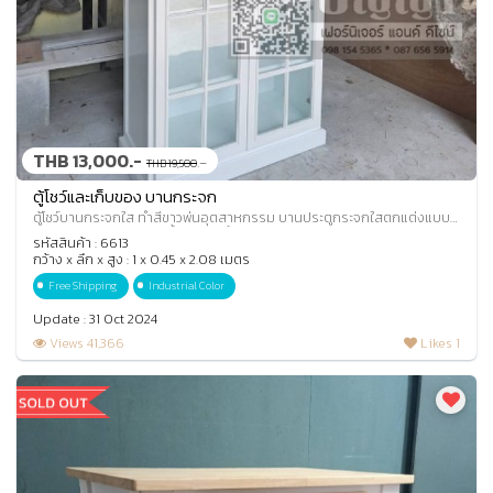
THB 13,000.-
.-
THB 19,500
ตู้โชว์และเก็บของ บานกระจก
ตู้โชว์บานกระจกใส ทำสีขาวพ่นอุตสาหกรรม บานประตูกระจกใสตกแต่งแบบ
บานสเปน ด้านในแบ่ง 4 ชั้น 5 ช่องสำหรั
รหัสสินค้า : 6613
กว้าง x ลึก x สูง : 1 x 0.45 x 2.08 เมตร
Free Shipping
Industrial Color
Update : 31 Oct 2024
Views 41,366
Likes 1