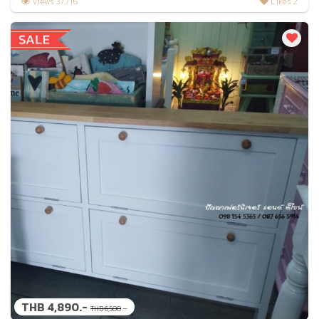
Views 37,716
Likes 2
THB 4,890.-
.-
THB 6,500