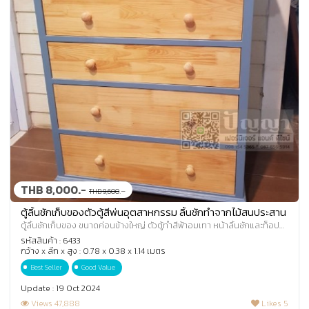
THB 8,000.-
.-
THB 9,600
ตู้ลิ้นชักเก็บของตัวตู้สีพ่นอุตสาหกรรม ลิ้นชักทำจากไม้สนประสาน
ตู้ลิ้นชักเก็บของ ขนาดค่อนข้างใหญ่ ตัวตู้ทำสีฟ้าอมเทา หน้าลิ้นชักและท็อปตู้
ทำสีธรรมชาติเคลือบด้าน ตั
รหัสสินค้า : 6433
กว้าง x ลึก x สูง : 0.78 x 0.38 x 1.14 เมตร
Best Seller
Good Value
Update : 19 Oct 2024
Views 47,888
Likes 5