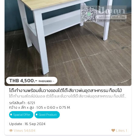
THB 4,500.-
.-
THB 5,900
โต๊ะทำงานพร้อมชั้นวางของใต้โต๊ะสีขาวพ่นอุตสาหกรรม ท็อปไม้
ยางพาราสีธรรมชาติ
โต๊ะทำงานสไตล์มินิมอล ตัวโต๊ะและชั้นวางใต้โต๊ะสีขาวพ่นอุตสาหกรรม ท็อปโต๊ะ
ไม้ยางพาราสีธรรมชาติ
รหัสสินค้า : 6721
กว้าง x ลึก x สูง : 1.05 x 0.60 x 0.75 M.
Spacial Offer
Good Product
Update : 16 Sep 2024
Views 54,684
Likes 1