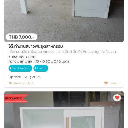
THB 7,800.-
โต๊ะทำงานสีขาวพ่นอุตสาหกรรม
โต๊ะทำงานสีขาวพ่นอุตสาหกรรม ขนาดเล็ก 3 ลิ้นชักเก็บของอยู่ทางด้านขวา
มือ แต่หน้าลิ้นชักไม่มีมือจับ
รหัสสินค้า : 6808
กว้าง x ลึก x สูง : 1.13 x 0.60 x 0.76 เมตร
Good Product
Useful
Update : 1 Aug 2025
Views 36,320
Likes 3