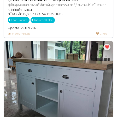
ตู้เก็บของเอนกประสงค์ สีขาวพ่นอุตสาหกรรม ตัวตู้ด้านล่างมีชั้นซี่ไม้วางของ
โล่ง 1 ชั้น ด้านบนประกอบด้ว
รหัสสินค้า : 6804
กว้าง x ลึก x สูง : 1.44 x 0.50 x 0.91 เมตร
Good Product
Industrial Color
Update : 22 Mar 2025
Views 44,636
Likes 1