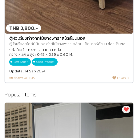
THB 3,800.-
ตู้หัวเตียงทำจากไม้ยางพาราสไตล์มินิมอล
ตู้หัวเตียงสไตล์มินิมอล ตัวตู้ไม้ยางพาราเคลือบแล็คเกอร์ด้าน 1 ช่องเก็บของ
เปิดโล่งด้านบน
รหัสสินค้า : 6726 ราคาต่อ 1 หลัง
กว้าง x ลึก x สูง : 0.48 x 0.39 x 0.60 M.
Best Seller
Good Product
Update : 14 Sep 2024
Views 48,615
Likes 3
Popular Items