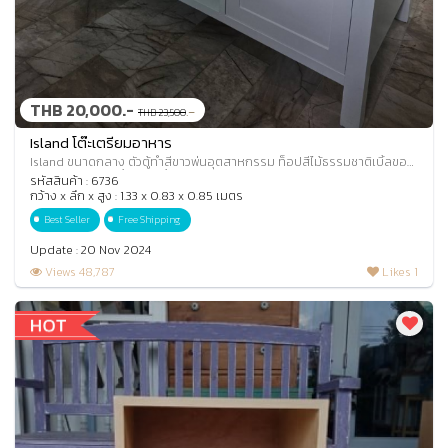
THB 20,000.-
.-
THB 23,500
Island โต๊ะเตรียมอาหาร
Island ขนาดกลาง ตัวตู้ทำสีขาวพ่นอุตสาหกรรม ท็อปสีไม้ธรรมชาติเบิ้ลขอบ
ตัวตู้ประกอบด้วยลิ้นชัก 2 ลิ้นช
รหัสสินค้า : 6736
กว้าง x ลึก x สูง : 1.33 x 0.83 x 0.85 เมตร
Best Seller
Free Shipping
Update : 20 Nov 2024
Views 48,787
Likes 1