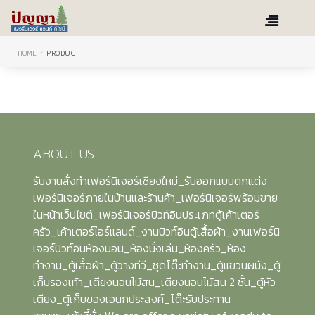
HOME
PRODUCT
ABOUT US
รับงานสั่งทำเฟอร์นิเจอร์เชียงใหม่_รับออกแบบตกแต่ง
เฟอร์นิเจอร์ภายในบ้านและร้านค้า_เฟอร์นิเจอร์พร้อมขาย
ในหน้าเว็ปไซต์_เฟอร์นิเจอร์บิวท์อินประเภทตู้เค้าเตอร์
ครัว_เค้าเตอร์ไอร์แลนด์_งานบิวท์อินตู้เสื้อผ้า_งานเฟอร์นิ
เจอร์บิวท์อินห้องนอน_ห้องนั่งเล่น_ห้องครัว_ห้อง
ทำงาน_ตู้เสื้อผ้า_ตู้วางทีวี_ชุดโต๊ะทำงาน_ตู้แขวนผนัง_ตู้
เก็บรองเท้า_เตียงนอนไม้สน_เตียงนอนไม้สน 2 ชั้น_ตู้หัว
เตียง_ตู้เก็บของเอนกประสงค์_โต๊ะรับประทาน