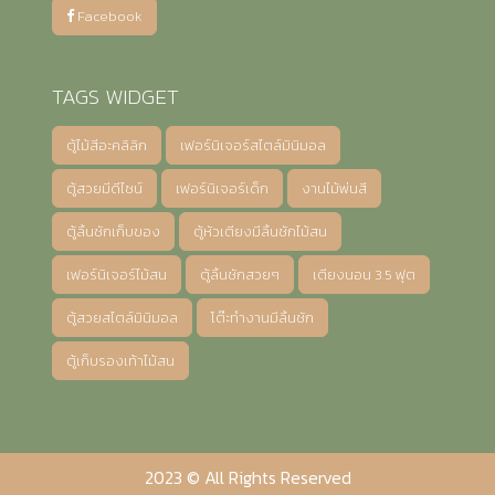
Facebook
TAGS WIDGET
ตู้ไม้สีอะคลิลิก
เฟอร์นิเจอร์สไตล์มินิมอล
ตู้สวยมีดีไซน์
เฟอร์นิเจอร์เด็ก
งานไม้พ่นสี
ตู้ลิ้นชักเก็บของ
ตู้หัวเตียงมีลิ้นชักไม้สน
เฟอร์นิเจอร์ไม้สน
ตู้ลิ้นชักสวยๆ
เตียงนอน 3.5 ฟุต
ตู้สวยสไตล์มินิมอล
โต๊ะทำงานมีลิ้นชัก
ตู้เก็บรองเท้าไม้สน
2023 © All Rights Reserved