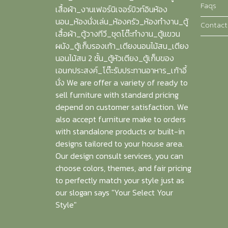
Faqs
เสื้อผ้า_งานเฟอร์นิเจอร์บิวท์อินห้อง
นอน_ห้องนั่งเล่น_ห้องครัว_ห้องทำงาน_ตู้
Contact
เสื้อผ้า_ตู้วางทีวี_ชุดโต๊ะทำงาน_ตู้แขวน
ผนัง_ตู้เก็บรองเท้า_เตียงนอนไม้สน_เตียง
นอนไม้สน 2 ชั้น_ตู้หัวเตียง_ตู้เก็บของ
เอนกประสงค์_โต๊ะรับประทานอาหาร_เก้าอี้
นั่ง We are offer a variety of ready to
sell furniture with standard pricing
depend on customer satisfaction. We
also accept furniture make to orders
with standalone products or built-in
designs tailored to your house area.
Our design consult services, you can
choose colors, themes, and fair pricing
to perfectly match your style just as
our slogan says "Your Select Your
Style"