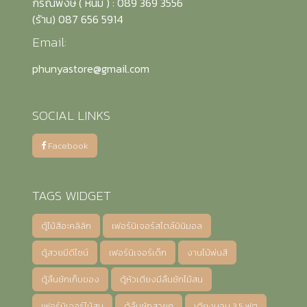
กรณ์พงษ์ ( หนม ) : 089 369 3556
(รัาน) 087 656 5914
Email:
phunyastore@gmail.com
SOCIAL LINKS
Facebook
TAGS WIDGET
ตู้ไม้สีอะคลิลิก
เฟอร์นิเจอร์สไตล์มินิมอล
ตู้สวยมีดีไซน์
เฟอร์นิเจอร์เด็ก
งานไม้พ่นสี
ตู้ลิ้นชักเก็บของ
ตู้หัวเตียงมีลิ้นชักไม้สน
เฟอร์นิเจอร์ไม้สน
ตู้ลิ้นชักสวยๆ
เตียงนอน 3.5 ฟุต