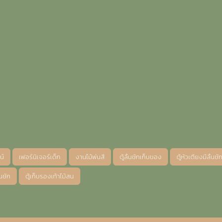
น์
เฟอร์นิเจอร์เด็ก
งานไม้พ่นสี
ตู้ลิ้นชักเก็บของ
ตู้หัวเตียงมีลิ้นชั
้นชัก
ตู้เก็บรองเท้าไม้สน