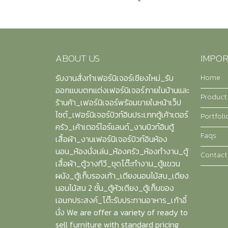
ABOUT US
IMPOR
Home
รับงานสั่งทำเฟอร์นิเจอร์เชียงใหม่_รับ
ออกแบบตกแต่งเฟอร์นิเจอร์ภายในบ้านและ
Product
ร้านค้า_เฟอร์นิเจอร์พร้อมขายในหน้าเว็ป
ไซต์_เฟอร์นิเจอร์บิวท์อินประเภทตู้เค้าเตอร์
Portfoli
ครัว_เค้าเตอร์ไอร์แลนด์_งานบิวท์อินตู้
Faqs
เสื้อผ้า_งานเฟอร์นิเจอร์บิวท์อินห้อง
นอน_ห้องนั่งเล่น_ห้องครัว_ห้องทำงาน_ตู้
Contact
เสื้อผ้า_ตู้วางทีวี_ชุดโต๊ะทำงาน_ตู้แขวน
ผนัง_ตู้เก็บรองเท้า_เตียงนอนไม้สน_เตียง
นอนไม้สน 2 ชั้น_ตู้หัวเตียง_ตู้เก็บของ
เอนกประสงค์_โต๊ะรับประทานอาหาร_เก้าอี้
นั่ง We are offer a variety of ready to
sell furniture with standard pricing