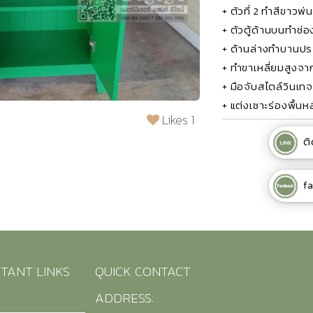
+ ตัวที่ 2 ทำสีขาว
+ ตัวตู้ด้านบนทำช่อ
+ ด้านล่างทำบานประต
+ ทำขาเหลี่ยมสูงจาก
+ มือจับสไตล์วินเทจ
+ แต่งเซาะร่องพื้นห
Likes 1
ติ
f
TANT LINKS
QUICK CONTACT
ADDRESS: