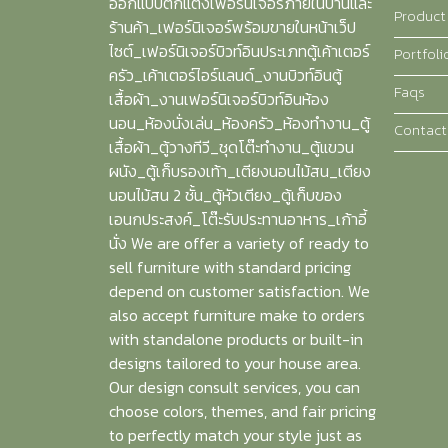
ออกแบบตกแต่งเฟอร์นิเจอร์ภายในบ้านและ
Product
ร้านค้า_เฟอร์นิเจอร์พร้อมขายในหน้าเว็ป
ไซต์_เฟอร์นิเจอร์บิวท์อินประเภทตู้เค้าเตอร์
Portfoli
ครัว_เค้าเตอร์ไอร์แลนด์_งานบิวท์อินตู้
Faqs
เสื้อผ้า_งานเฟอร์นิเจอร์บิวท์อินห้อง
นอน_ห้องนั่งเล่น_ห้องครัว_ห้องทำงาน_ตู้
Contact
เสื้อผ้า_ตู้วางทีวี_ชุดโต๊ะทำงาน_ตู้แขวน
ผนัง_ตู้เก็บรองเท้า_เตียงนอนไม้สน_เตียง
นอนไม้สน 2 ชั้น_ตู้หัวเตียง_ตู้เก็บของ
เอนกประสงค์_โต๊ะรับประทานอาหาร_เก้าอี้
นั่ง We are offer a variety of ready to
sell furniture with standard pricing
depend on customer satisfaction. We
also accept furniture make to orders
with standalone products or built-in
designs tailored to your house area.
Our design consult services, you can
choose colors, themes, and fair pricing
to perfectly match your style just as