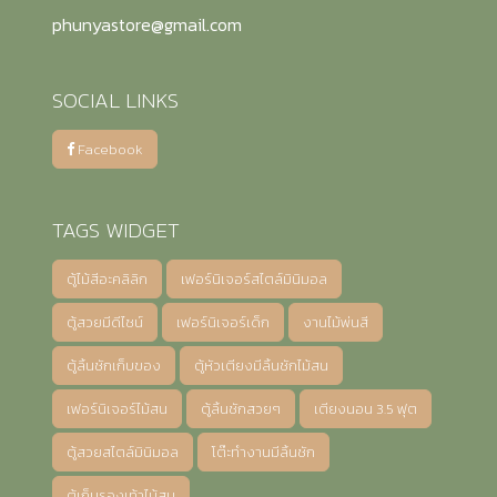
phunyastore@gmail.com
SOCIAL LINKS
Facebook
TAGS WIDGET
ตู้ไม้สีอะคลิลิก
เฟอร์นิเจอร์สไตล์มินิมอล
ตู้สวยมีดีไซน์
เฟอร์นิเจอร์เด็ก
งานไม้พ่นสี
ตู้ลิ้นชักเก็บของ
ตู้หัวเตียงมีลิ้นชักไม้สน
เฟอร์นิเจอร์ไม้สน
ตู้ลิ้นชักสวยๆ
เตียงนอน 3.5 ฟุต
ตู้สวยสไตล์มินิมอล
โต๊ะทำงานมีลิ้นชัก
ตู้เก็บรองเท้าไม้สน