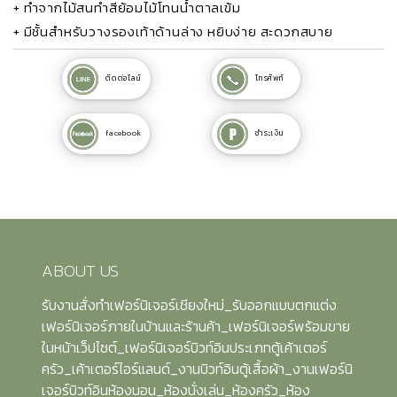
+ ทำจากไม้สนทำสีย้อมไม้โทนน้ำตาลเข้ม
+ มีชั้นสำหรับวางรองเท้าด้านล่าง หยิบง่าย สะดวกสบาย
ติดต่อไลน์
โทรศัพท์
facebook
ชำระเงิน
ABOUT US
รับงานสั่งทำเฟอร์นิเจอร์เชียงใหม่_รับออกแบบตกแต่ง
เฟอร์นิเจอร์ภายในบ้านและร้านค้า_เฟอร์นิเจอร์พร้อมขาย
ในหน้าเว็ปไซต์_เฟอร์นิเจอร์บิวท์อินประเภทตู้เค้าเตอร์
ครัว_เค้าเตอร์ไอร์แลนด์_งานบิวท์อินตู้เสื้อผ้า_งานเฟอร์นิ
เจอร์บิวท์อินห้องนอน_ห้องนั่งเล่น_ห้องครัว_ห้อง