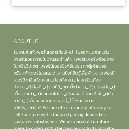
ABOUT US
รับงานสั่งทำเฟอร์นิเจอร์เชียงใหม่_รับออกแบบตกแต่ง
เฟอร์นิเจอร์ภายในบ้านและร้านค้า_เฟอร์นิเจอร์พร้อมขาย
ในหน้าเว็ปไซต์_เฟอร์นิเจอร์บิวท์อินประเภทตู้เค้าเตอร์
ครัว_เค้าเตอร์ไอร์แลนด์_งานบิวท์อินตู้เสื้อผ้า_งานเฟอร์นิ
เจอร์บิวท์อินห้องนอน_ห้องนั่งเล่น_ห้องครัว_ห้อง
ทำงาน_ตู้เสื้อผ้า_ตู้วางทีวี_ชุดโต๊ะทำงาน_ตู้แขวนผนัง_ตู้
เก็บรองเท้า_เตียงนอนไม้สน_เตียงนอนไม้สน 2 ชั้น_ตู้หัว
เตียง_ตู้เก็บของเอนกประสงค์_โต๊ะรับประทาน
อาหาร_เก้าอี้นั่ง We are offer a variety of ready to
sell furniture with standard pricing depend on
customer satisfaction. We also accept furniture
make to orders with standalone products or built-