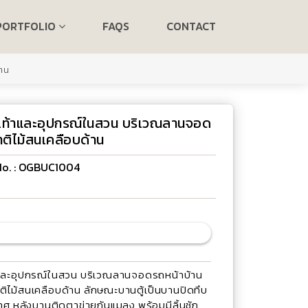
PORTFOLIO
FAQS
CONTACT
้าน
องเท้าและอุปกรณ์ในสวน บริเวณลานจอด
าติไม้สนเคลือบด้าน
 No. : OGBUC1004
ท้าและอุปกรณ์ในสวน บริเวณลานจอดรถหน้าบ้าน
ิไม้สนเคลือบด้าน ลักษณะบานตู้เป็นบานปิดทึบ
ศ หลังบานติดตาข่ายกันแมลง พร้อมมีลิ้นชัก