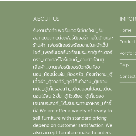
ABOUT US
IMPOR
Home
รับงานสั่งทำเฟอร์นิเจอร์เชียงใหม่_รับ
ออกแบบตกแต่งเฟอร์นิเจอร์ภายในบ้านและ
Product
ร้านค้า_เฟอร์นิเจอร์พร้อมขายในหน้าเว็ป
ไซต์_เฟอร์นิเจอร์บิวท์อินประเภทตู้เค้าเตอร์
Portfoli
ครัว_เค้าเตอร์ไอร์แลนด์_งานบิวท์อินตู้
Faqs
เสื้อผ้า_งานเฟอร์นิเจอร์บิวท์อินห้อง
นอน_ห้องนั่งเล่น_ห้องครัว_ห้องทำงาน_ตู้
Contact
เสื้อผ้า_ตู้วางทีวี_ชุดโต๊ะทำงาน_ตู้แขวน
ผนัง_ตู้เก็บรองเท้า_เตียงนอนไม้สน_เตียง
นอนไม้สน 2 ชั้น_ตู้หัวเตียง_ตู้เก็บของ
เอนกประสงค์_โต๊ะรับประทานอาหาร_เก้าอี้
นั่ง We are offer a variety of ready to
sell furniture with standard pricing
depend on customer satisfaction. We
also accept furniture make to orders