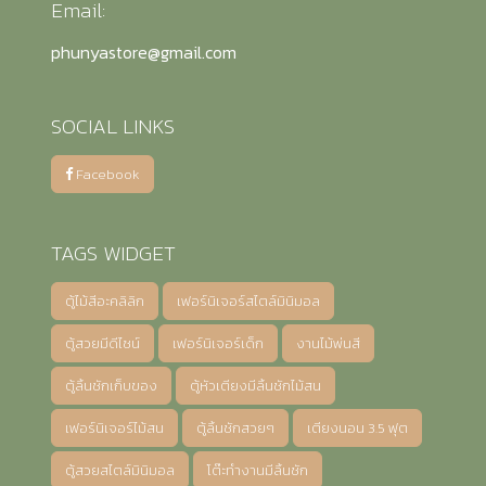
Email:
phunyastore@gmail.com
SOCIAL LINKS
Facebook
TAGS WIDGET
ตู้ไม้สีอะคลิลิก
เฟอร์นิเจอร์สไตล์มินิมอล
ตู้สวยมีดีไซน์
เฟอร์นิเจอร์เด็ก
งานไม้พ่นสี
ตู้ลิ้นชักเก็บของ
ตู้หัวเตียงมีลิ้นชักไม้สน
เฟอร์นิเจอร์ไม้สน
ตู้ลิ้นชักสวยๆ
เตียงนอน 3.5 ฟุต
ตู้สวยสไตล์มินิมอล
โต๊ะทำงานมีลิ้นชัก