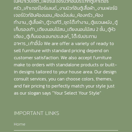
ในหน้าเว็ปไซต์_เฟอร์นิเจอร์บิวท์อินประเภทตู้เค้าเตอร์
ครัว_เค้าเตอร์ไอร์แลนด์_งานบิวท์อินตู้เสื้อผ้า_งานเฟอร์นิ
เจอร์บิวท์อินห้องนอน_ห้องนั่งเล่น_ห้องครัว_ห้อง
ทำงาน_ตู้เสื้อผ้า_ตู้วางทีวี_ชุดโต๊ะทำงาน_ตู้แขวนผนัง_ตู้
เก็บรองเท้า_เตียงนอนไม้สน_เตียงนอนไม้สน 2 ชั้น_ตู้หัว
เตียง_ตู้เก็บของเอนกประสงค์_โต๊ะรับประทาน
อาหาร_เก้าอี้นั่ง We are offer a variety of ready to
sell furniture with standard pricing depend on
customer satisfaction. We also accept furniture
make to orders with standalone products or built-
in designs tailored to your house area. Our design
consult services, you can choose colors, themes,
and fair pricing to perfectly match your style just
as our slogan says "Your Select Your Style"
IMPORTANT LINKS
Home