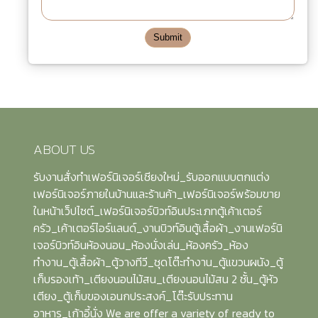
Submit
ABOUT US
รับงานสั่งทำเฟอร์นิเจอร์เชียงใหม่_รับออกแบบตกแต่ง
เฟอร์นิเจอร์ภายในบ้านและร้านค้า_เฟอร์นิเจอร์พร้อมขาย
ในหน้าเว็ปไซต์_เฟอร์นิเจอร์บิวท์อินประเภทตู้เค้าเตอร์
ครัว_เค้าเตอร์ไอร์แลนด์_งานบิวท์อินตู้เสื้อผ้า_งานเฟอร์นิ
เจอร์บิวท์อินห้องนอน_ห้องนั่งเล่น_ห้องครัว_ห้อง
ทำงาน_ตู้เสื้อผ้า_ตู้วางทีวี_ชุดโต๊ะทำงาน_ตู้แขวนผนัง_ตู้
เก็บรองเท้า_เตียงนอนไม้สน_เตียงนอนไม้สน 2 ชั้น_ตู้หัว
เตียง_ตู้เก็บของเอนกประสงค์_โต๊ะรับประทาน
อาหาร_เก้าอี้นั่ง We are offer a variety of ready to