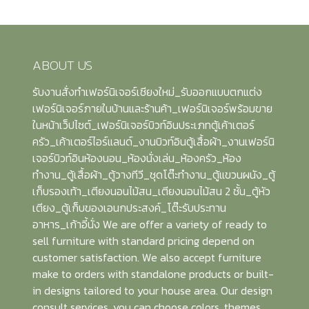
ABOUT US
รับงานสั่งทำเฟอร์นิเจอร์เชียงใหม่_รับออกแบบตกแต่ง
เฟอร์นิเจอร์ภายในบ้านและร้านค้า_เฟอร์นิเจอร์พร้อมขาย
ในหน้าเว็ปไซต์_เฟอร์นิเจอร์บิวท์อินประเภทตู้เค้าเตอร์
ครัว_เค้าเตอร์ไอร์แลนด์_งานบิวท์อินตู้เสื้อผ้า_งานเฟอร์นิ
เจอร์บิวท์อินห้องนอน_ห้องนั่งเล่น_ห้องครัว_ห้อง
ทำงาน_ตู้เสื้อผ้า_ตู้วางทีวี_ชุดโต๊ะทำงาน_ตู้แขวนผนัง_ตู้
เก็บรองเท้า_เตียงนอนไม้สน_เตียงนอนไม้สน 2 ชั้น_ตู้หัว
เตียง_ตู้เก็บของเอนกประสงค์_โต๊ะรับประทาน
อาหาร_เก้าอี้นั่ง We are offer a variety of ready to
sell furniture with standard pricing depend on
customer satisfaction. We also accept furniture
make to orders with standalone products or built-
in designs tailored to your house area. Our design
consult services, you can choose colors, themes,