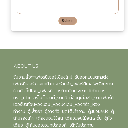
Submit
ABOUT US
รับงานสั่งทำเฟอร์นิเจอร์เชียงใหม่_รับออกแบบตกแต่ง
เฟอร์นิเจอร์ภายในบ้านและร้านค้า_เฟอร์นิเจอร์พร้อมขาย
ในหน้าเว็ปไซต์_เฟอร์นิเจอร์บิวท์อินประเภทตู้เค้าเตอร์
ครัว_เค้าเตอร์ไอร์แลนด์_งานบิวท์อินตู้เสื้อผ้า_งานเฟอร์นิ
เจอร์บิวท์อินห้องนอน_ห้องนั่งเล่น_ห้องครัว_ห้อง
ทำงาน_ตู้เสื้อผ้า_ตู้วางทีวี_ชุดโต๊ะทำงาน_ตู้แขวนผนัง_ตู้
เก็บรองเท้า_เตียงนอนไม้สน_เตียงนอนไม้สน 2 ชั้น_ตู้หัว
เตียง_ตู้เก็บของเอนกประสงค์_โต๊ะรับประทาน