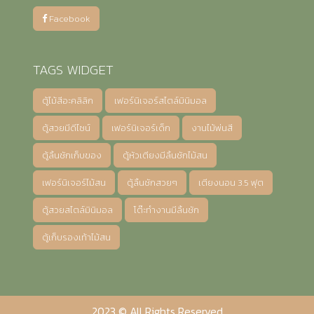
Facebook
TAGS WIDGET
ตู้ไม้สีอะคลิลิก
เฟอร์นิเจอร์สไตล์มินิมอล
ตู้สวยมีดีไซน์
เฟอร์นิเจอร์เด็ก
งานไม้พ่นสี
ตู้ลิ้นชักเก็บของ
ตู้หัวเตียงมีลิ้นชักไม้สน
เฟอร์นิเจอร์ไม้สน
ตู้ลิ้นชักสวยๆ
เตียงนอน 3.5 ฟุต
ตู้สวยสไตล์มินิมอล
โต๊ะทำงานมีลิ้นชัก
ตู้เก็บรองเท้าไม้สน
2023 © All Rights Reserved