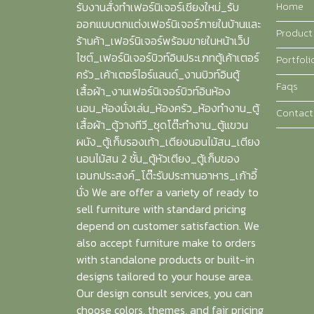
Home
รับงานสั่งทำเฟอร์นิเจอร์เชียงใหม่_รับ
ออกแบบตกแต่งเฟอร์นิเจอร์ภายในบ้านและ
Product
ร้านค้า_เฟอร์นิเจอร์พร้อมขายในหน้าเว็ป
ไซต์_เฟอร์นิเจอร์บิวท์อินประเภทตู้เค้าเตอร์
Portfoli
ครัว_เค้าเตอร์ไอร์แลนด์_งานบิวท์อินตู้
Faqs
เสื้อผ้า_งานเฟอร์นิเจอร์บิวท์อินห้อง
นอน_ห้องนั่งเล่น_ห้องครัว_ห้องทำงาน_ตู้
Contact
เสื้อผ้า_ตู้วางทีวี_ชุดโต๊ะทำงาน_ตู้แขวน
ผนัง_ตู้เก็บรองเท้า_เตียงนอนไม้สน_เตียง
นอนไม้สน 2 ชั้น_ตู้หัวเตียง_ตู้เก็บของ
เอนกประสงค์_โต๊ะรับประทานอาหาร_เก้าอี้
นั่ง We are offer a variety of ready to
sell furniture with standard pricing
depend on customer satisfaction. We
also accept furniture make to orders
with standalone products or built-in
designs tailored to your house area.
Our design consult services, you can
choose colors, themes, and fair pricing